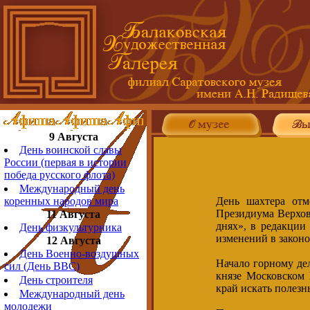
9 Августа
День воинской славы
России (первая в истории
победа русского флота)
Международный день
День шахтера отм
коренных народов мира
Президиума Верхов
11 Августа
днях», в редакции
День физкультурника
изменений в закон
12 Августа
День Военно-воздушных
Начало горному де
сил (День ВВС)
князе Московском 
День строителя
край искать полезн
Международный день
молодежи