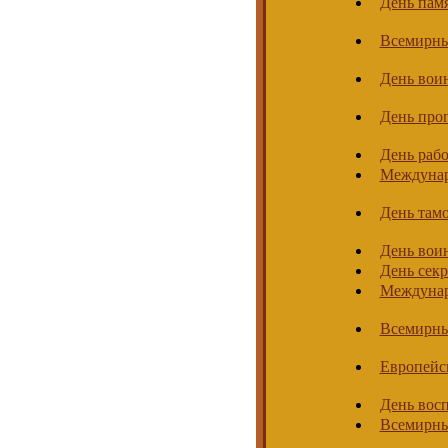
День пам
Всемирны
День воин
День про
День рабо
Междунар
День там
День воин
День секр
Междунар
Всемирны
Европейс
День восп
Всемирны