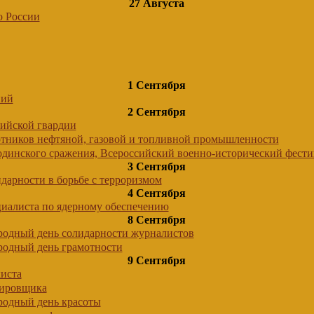
27 Августа
о России
1 Сентября
ний
2 Сентября
сийской гвардии
отников нефтяной, газовой и топливной промышленности
одинского сражения, Всероссийский военно-исторический фести
3 Сентября
дарности в борьбе с терроризмом
4 Сентября
циалиста по ядерному обеспечению
8 Сентября
одный день солидарности журналистов
одный день грамотности
9 Сентября
киста
тировщика
одный день красоты