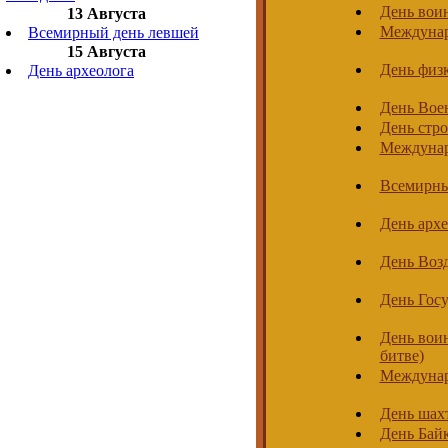
День воин
13 Августа
Междунар
Всемирный день левшей
15 Августа
День физ
День археолога
День Вое
День стро
Междунар
Всемирны
День архе
День Воз
День Гос
День воин
битве)
Междунар
День шах
День Бай