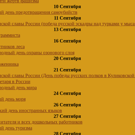
яти жертв фашизма
10 Сентября
й день предотвращения самоубийств
11 Сентября
ской славы России (победа русской эскадры над турками у мыса
13 Сентября
граммиста
16 Сентября
тников леса
одный день охраны озонового слоя
20 Сентября
оженника
21 Сентября
ской славы России (День победы русских полков в Куликовской
етаря в России
одный день мира
24 Сентября
й день моря
26 Сентября
кий день иностранных языков
27 Сентября
итателя и всех дошкольных работников
й день туризма
28 Сентября