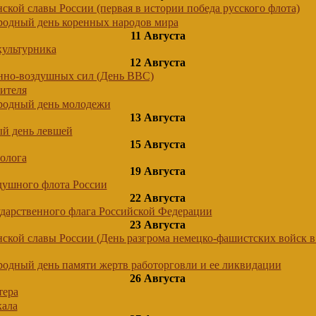
ской славы России (первая в истории победа русского флота)
одный день коренных народов мира
11 Августа
культурника
12 Августа
нно-воздушных сил (День ВВС)
ителя
одный день молодежи
13 Августа
й день левшей
15 Августа
олога
19 Августа
душного флота России
22 Августа
ударственного флага Российской Федерации
23 Августа
ской славы России (День разгрома немецко-фашистских войск в
одный день памяти жертв работорговли и ее ликвидации
26 Августа
тера
кала