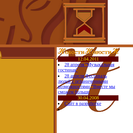
12.04.2011
28 апреля ''Музыкальная
гостиная''
28 апреля Фестиваль
людей с ограниченными
возможностями "Вместе мы
сможем больше
30.04.2008
Сайт в разработке