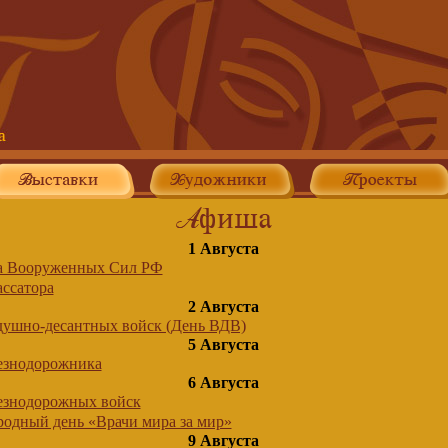
1 Августа
а Вооруженных Сил РФ
ассатора
2 Августа
душно-десантных войск (День ВДВ)
5 Августа
езнодорожника
6 Августа
езнодорожных войск
одный день «Врачи мира за мир»
9 Августа