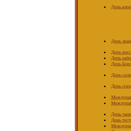
День кин
День зна
День рос
День раб
День Бор
День соли
День спе
Междунар
Междунар
День тан
День тес
Междунар