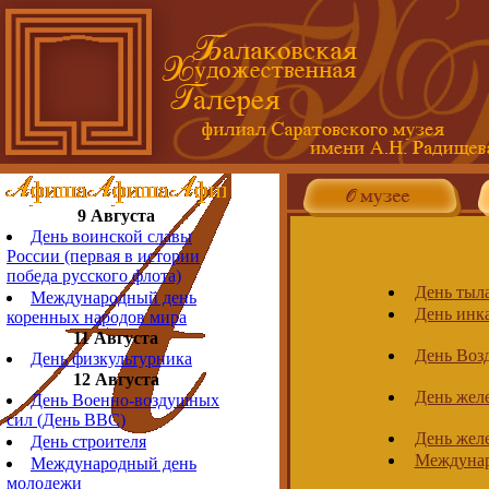
9 Августа
День воинской славы
России (первая в истории
победа русского флота)
День тыл
Международный день
День инк
коренных народов мира
11 Августа
День Воз
День физкультурника
12 Августа
День жел
День Военно-воздушных
сил (День ВВС)
День жел
День строителя
Междунар
Международный день
молодежи