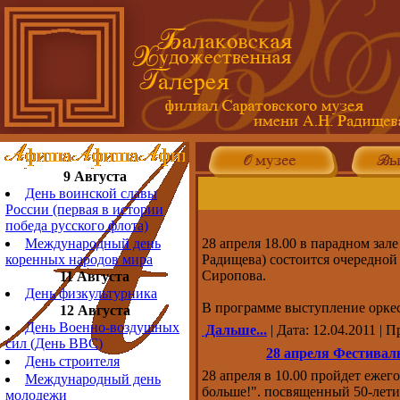
9 Августа
День воинской славы
России (первая в истории
победа русского флота)
Международный день
28 апреля 18.00 в парадном зал
коренных народов мира
Радищева) состоится очередно
Сиропова.
11 Августа
День физкультурника
В программе выступление орке
12 Августа
День Военно-воздушных
Дальше...
| Дата: 12.04.2011 | 
сил (День ВВС)
28 апреля Фестивал
День строителя
28 апреля в 10.00 пройдет еж
Международный день
больше!". посвященный 50-лети
молодежи