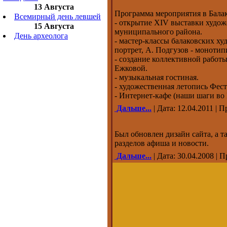
13 Августа
Программа мероприятия в Балак
Всемирный день левшей
- открытие XIV выставки худож
15 Августа
муниципального района.
День археолога
- мастер-классы балаковских ху
портрет, А. Подгузов - монотипи
- создание коллективной работ
Ежковой.
- музыкальная гостиная.
- художественная летопись Фест
- Интернет-кафе (наши шаги во
Дальше...
| Дата: 12.04.2011 | 
Был обновлен дизайн сайта, а т
разделов афиша и новости.
Дальше...
| Дата: 30.04.2008 | 