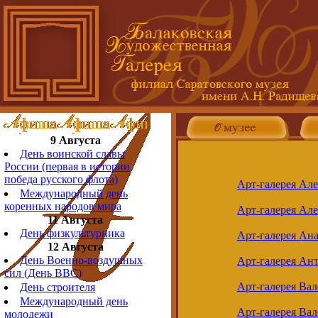
9 Августа
День воинской славы
России (первая в истории
победа русского флота)
Арт-галерея Ал
Международный день
коренных народов мира
Арт-галерея Але
11 Августа
День физкультурника
Арт-галерея Ан
12 Августа
День Военно-воздушных
Арт-галерея Ан
сил (День ВВС)
Арт-галерея Ва
День строителя
Международный день
Арт-галерея Вал
молодежи