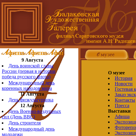
9 Августа
День воинской славы
России (первая в истории
О музее
победа русского флота)
История
Международный день
Новости
коренных народов мира
Гостевая 
11 Августа
Заказ экс
День физкультурника
Контакты
12 Августа
Пресса
Выставки
День Военно-воздушных
Афиша
сил (День ВВС)
Экспозиц
День строителя
Фоторепо
Международный день
Экспозиц
молодежи