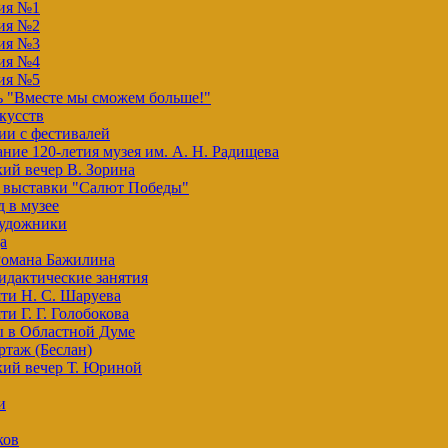
ия №1
ия №2
ия №3
ия №4
ия №5
ь "Вместе мы сможем больше!"
кусств
ии с фестивалей
ние 120-летия музея им. А. Н. Радищева
ий вечер В. Зорина
 выставки "Салют Победы"
 в музее
художники
а
Романа Бажилина
идактические занятия
ти Н. С. Шаруева
ти Г. Г. Голобокова
ы в Областной Думе
таж (Беслан)
кий вечер Т. Юриной
и
ков