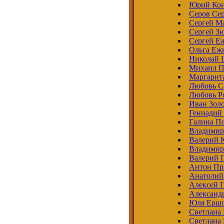
Юрий Кон
Серов Се
Сергей М
Сергей З
Сергей Е
Ольга Еж
Николай 
Михаил П
Маргарит
Любовь С
Любовь Ро
Иван Зол
Геннадий
Галина П
Владимир
Валерий 
Владимир
Валерий 
Антон Пр
Анатолий
Алексей 
Александ
Юля Ерш
Светлана
Светлана 