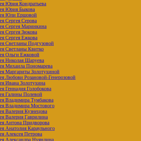
ея Юрия Кондратьева
рея Юрия Быкова
рея Юли Ершовой
ея Сергея Серова
рея Сергея Маринкина
ея Сергея Зюкова
ея Сергея Ежкова
ея Светланы Подгузовой
ея Светланы Квитко
рея Ольги Ежковой
ея Николая Шаруева
рея Михаила Пономарева
рея Маргариты Золотухиной
ея Любови Розановой-Генерозовой
ея Ивана Золотухина
ея Геннадия Голобокова
рея Галины Полевой
ея Владимира Тумбакова
рея Владимира Мостового
ея Валерия Кузнецова
ея Валерия Гаврилина
рея Антона Придворова
ея Анатолия Караульного
ея Алексея Петрова
ея Александра Нуяндина