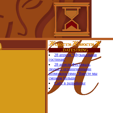
_DATESTRING
28 апреля ''Музыкальная
гостиная''
28 апреля Фестиваль
людей с ограниченными
возможностями "Вместе мы
сможем больше
Сайт в разработке