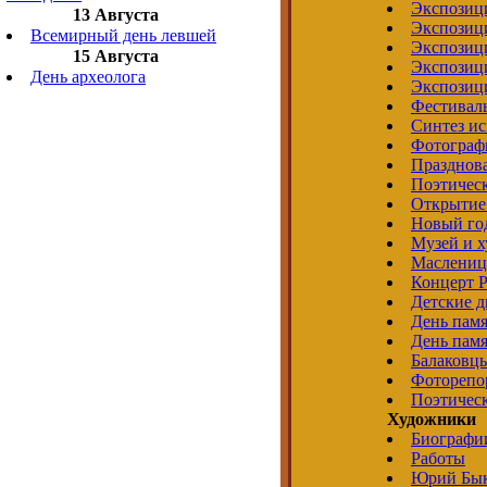
Экспозиц
13 Августа
Экспозиц
Всемирный день левшей
Экспозиц
15 Августа
Экспозиц
День археолога
Экспозиц
Фестивал
Синтез ис
Фотограф
Празднова
Поэтическ
Открытие
Новый год
Музей и 
Маслениц
Концерт 
Детские д
День памя
День памя
Балаковц
Фоторепор
Поэтичес
Художники
Биографи
Работы
Юрий Бы