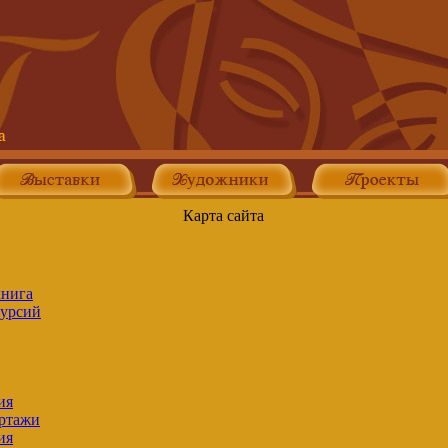
Карта сайта
книга
курсий
ия
ртажи
ия