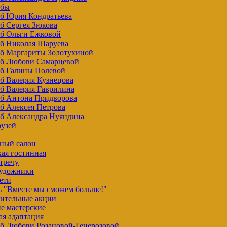
убы
уб Юрия Кондратьева
б Сергея Зюкова
уб Ольги Ежковой
уб Николая Шаруева
уб Маргариты Золотухиной
уб Любови Самарцевой
уб Галины Полевой
б Валерия Кузнецова
б Валерия Гаврилина
уб Антона Придворова
б Алексея Петрова
уб Александра Нуяндина
рузей
ный салон
ая гостинная
тречу
художники
ети
ь "Вместе мы сможем больше!"
рительные акции
е мастерские
ая адаптация
уб Любови Розановой-Генерозовой