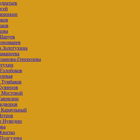
дратьев
ргей
аринкин
юков
жков
кова
Шаруев
ономарев
а Золотухина
амарцева
занова-Генерозова
отухин
 Голобоков
олевая
 Тумбаков
Кузнецов
 Мостовой
Гаврилин
идворов
 Караульный
Петров
р Нуяндин
ова
 Квитко
Подгузова