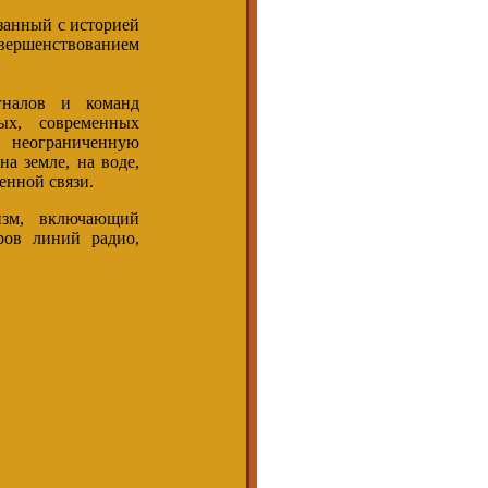
занный с историей
вершенствованием
гналов и команд
ых, современных
а неограниченную
а земле, на воде,
енной связи.
изм, включающий
ров линий радио,