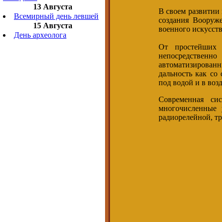
13 Августа
В своем развитии
Всемирный день левшей
создания Вооруж
15 Августа
военного искусств
День археолога
От простейших 
непосредственн
автоматизирован
дальность как со
под водой и в воз
Современная си
многочисленные 
радиорелейной, тр