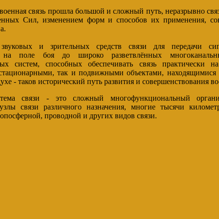
 военная связь прошла большой и сложный путь, неразрывно свя
енных Сил, изменением форм и способов их применения, со
а.
звуковых и зрительных средств связи для передачи си
о на поле боя до широко разветвлённых многоканальн
ных систем, способных обеспечивать связь практически н
 стационарными, так и подвижными объектами, находящимися н
духе - таков исторический путь развития и совершенствования во
стема связи - это сложный многофункциональный орган
узлы связи различного назначения, многие тысячи километ
опосферной, проводной и других видов связи.