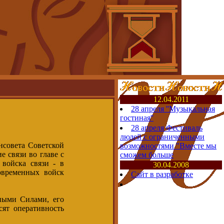
12.04.2011
28 апреля ''Музыкальная
гостиная''
28 апреля Фестиваль
людей с ограниченными
енсовета Советской
возможностями "Вместе мы
 связи во главе с
сможем больше
войска связи - в
30.04.2008
овременных войск
Сайт в разработке
ными Силами, его
ят оперативность