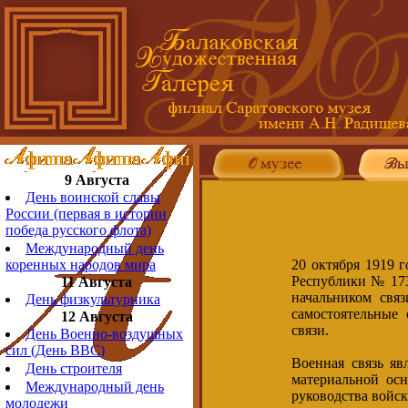
9 Августа
День воинской славы
России (первая в истории
победа русского флота)
Международный день
20 октября 1919 г
коренных народов мира
Республики № 173
11 Августа
начальником связ
День физкультурника
самостоятельные
12 Августа
связи.
День Военно-воздушных
сил (День ВВС)
Военная связь яв
День строителя
материальной осн
Международный день
руководства войск
молодежи