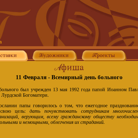
11 Февраля - Всемирный день больного
ольного был учрежден 13 мая 1992 года папой Иоанном Павл
 Лурдской Богоматери.
ослании папы говорилось о том, что ежегодное праздновани
 свою цель:
дать почувствовать сотрудникам многочисле
анизаций, верующим, всему гражданскому обществу необходи
больными и немощными, облегчения их страданий.