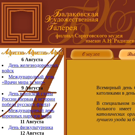
6 Августа
День железнодорожных
войск
Международный день
«Врачи мира за мир»
Всемирный день б
9 Августа
католиками в день
День воинской славы
России (первая в истории
В специальном п
победа русского флота)
больного имеет
Международный день
католических орг
коренных народов мира
лучшего ухода за 
11 Августа
День физкультурника
12 Августа