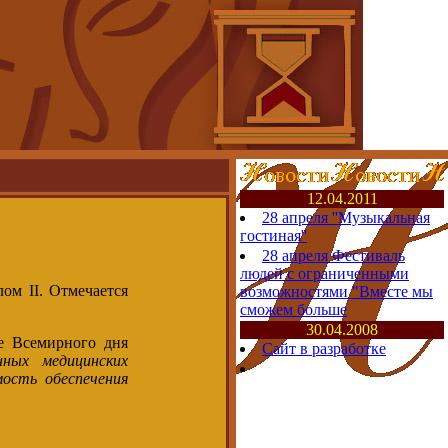
12.04.2011
28 апреля ''Музыкальная
гостиная''
28 апреля Фестиваль
людей с ограниченными
ом II. Отмечается
возможностями "Вместе мы
сможем больше
30.04.2008
е Всемирного дня
Сайт в разработке
нных медицинских
мость обеспечения