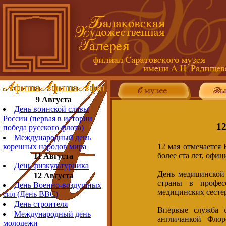
9 Августа
День воинской славы
России (первая в истории
1
победа русского флота)
Международный день
12 мая отмечается
коренных народов мира
более ста лет, офиц
11 Августа
День физкультурника
День медицинской 
12 Августа
страны в профес
День Военно-воздушных
медицинских сестер
сил (День ВВС)
День строителя
Впервые служба 
Международный день
англичанкой Флор
молодежи