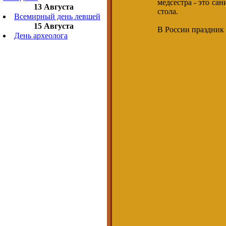
медсестра - это са
13 Августа
стола.
Всемирный день левшей
15 Августа
В России праздник 
День археолога