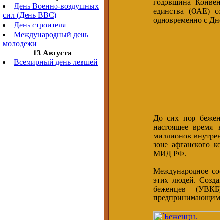
годовщина Конвен
День Военно-воздушных
единства (ОАЕ) с
сил (День ВВС)
одновременно с Дн
День строителя
Международный день
молодежи
13 Августа
Всемирный день левшей
До сих пор бежен
настоящее время 
миллионов внутрен
зоне афганского к
МИД РФ.
Международное со
этих людей. Созд
беженцев (УВКБ
предпринимающим у