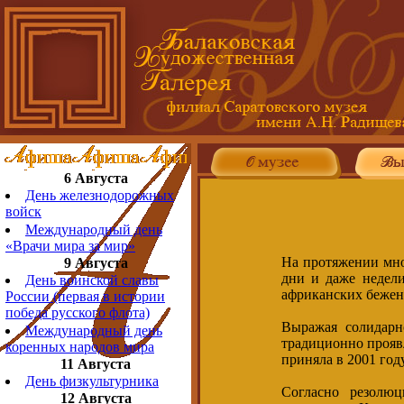
6 Августа
День железнодорожных
войск
Международный день
«Врачи мира за мир»
На протяжении мно
9 Августа
дни и даже недел
День воинской славы
африканских беженц
России (первая в истории
победа русского флота)
Выражая солидарн
Международный день
традиционно прояв
коренных народов мира
приняла в 2001 го
11 Августа
День физкультурника
Согласно резолюц
12 Августа