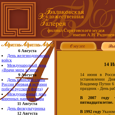
6 Августа
День железнодорожных
войск
14 И
Международный день
«Врачи мира за мир»
14 июня в Росси
9 Августа
установлении Дн
День воинской славы
Владимир Путин 6 
России (первая в истории
праздник - День ра
победа русского флота)
Международный день
В 2007 году Ф
коренных народов мира
пятнадцатилетие.
11 Августа
День физкультурника
В 1992 году
Указом
12 Августа