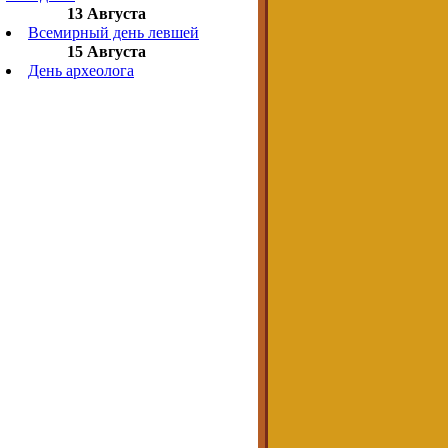
13 Августа
Всемирный день левшей
15 Августа
День археолога