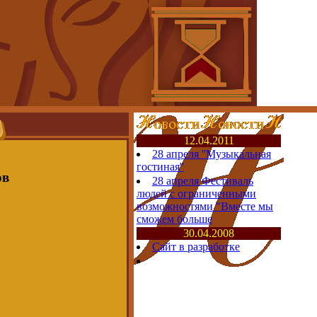
12.04.2011
28 апреля ''Музыкальная
гостиная''
ов
28 апреля Фестиваль
людей с ограниченными
возможностями "Вместе мы
сможем больше
30.04.2008
Сайт в разработке