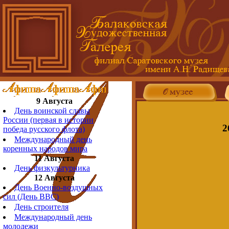
9 Августа
День воинской славы
России (первая в истории
2
победа русского флота)
Международный день
коренных народов мира
11 Августа
День физкультурника
12 Августа
День Военно-воздушных
сил (День ВВС)
День строителя
Международный день
молодежи