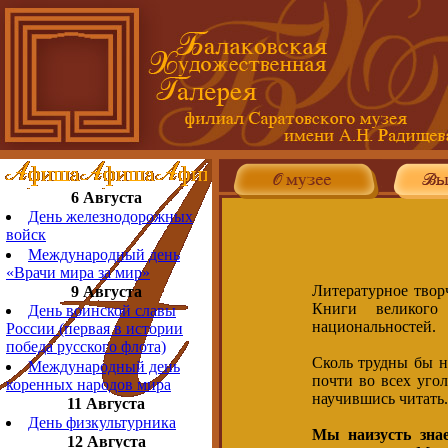
6 Августа
День железнодорожных
войск
Международный день
«Врачи мира за мир»
Литературное твор
9 Августа
Книги великого 
День воинской славы
национальностей.
России (первая в истории
победа русского флота)
Сколь трудны бы н
Международный день
почти во всех уго
коренных народов мира
научившись читать.
11 Августа
День физкультурника
Мы наизусть знае
12 Августа