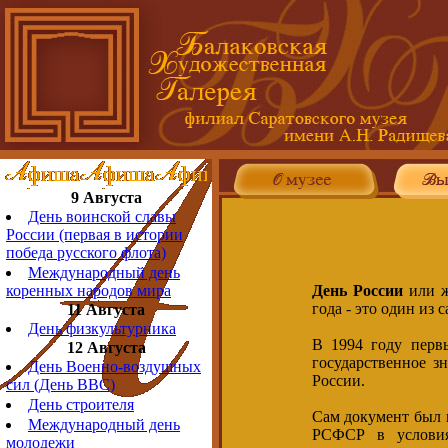
9 Августа
День воинской славы
России (первая в истории
победа русского флота)
Международный день
День России
или ж
коренных народов мира
года - это один из
11 Августа
День физкультурника
В 1994 году перв
12 Августа
государственное з
День Военно-воздушных
России.
сил (День ВВС)
День строителя
Сам документ был 
Международный день
РСФСР в условия
молодежи