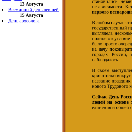
становились неза
13 Августа
независимости. Кс
Всемирный день левшей
первого всенародн
15 Августа
День археолога
В любом случае это
государственный пр
выглядела несколь
полное отсутствие
было просто очеред
на дачу поковырят
городах России, 
наблюдалось.
В своем выступле
кривотолки вокруг
название праздник
нового Трудового к
Сейчас День Росси
людей на основе 
единения и общей о