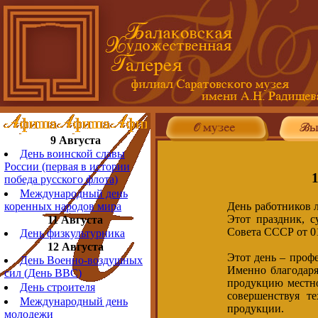
9 Августа
День воинской славы
России (первая в истории
победа русского флота)
Международный день
День работников 
коренных народов мира
Этот праздник, 
11 Августа
Совета СССР от 01
День физкультурника
12 Августа
Этот день – проф
День Военно-воздушных
Именно благодаря
сил (День ВВС)
продукцию местно
День строителя
совершенствуя т
Международный день
продукции.
молодежи