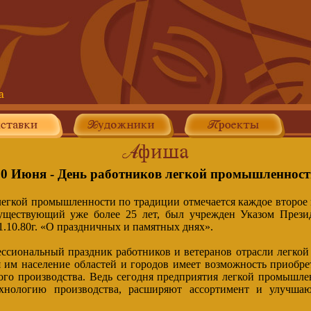
10 Июня - День работников легкой промышленност
легкой промышленности по традиции отмечается каждое второе 
существующий уже более 25 лет, был учрежден Указом Прези
.10.80г. «О праздничных и памятных днях».
ессиональный праздник работников и ветеранов отрасли легко
 им население областей и городов имеет возможность приобре
го производства. Ведь сегодня предприятия легкой промышле
ехнологию производства, расширяют ассортимент и улучшаю