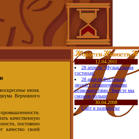
12.04.2011
28 апреля ''Музыкальная
гостиная''
и
28 апреля Фестиваль
людей с ограниченными
воскресенье июня.
возможностями "Вместе мы
диума Верховного
сможем больше
30.04.2008
Сайт в разработке
й промышленности.
тать качественную
нности, постоянно
т качество своей