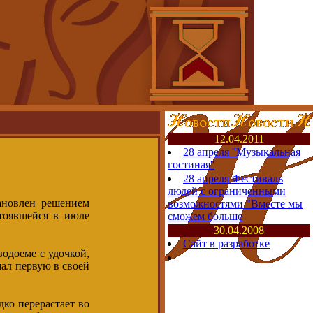
12.04.2011
28 апреля ''Музыкальная
гостиная''
28 апреля Фестиваль
людей с ограниченными
ановлен решением
возможностями "Вместе мы
тоявшейся в июле
сможем больше
30.04.2008
Сайт в разработке
водоеме с удочкой,
мал первую в своей
дко перерастает во