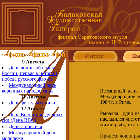
9 Августа
День воинской славы
России (первая в истории
победа русского флота)
Международный день
Всемирный день р
коренных народов мира
Международной к
11 Августа
1984 г. в Риме.
День физкультурника
12 Августа
Рыбалка - одно из
День Военно-воздушных
насладился чистот
сил (День ВВС)
жизни рыбу, тот эт
День строителя
Международный день
Процесс ловли рыб
молодежи