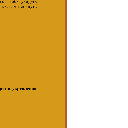
го, чтобы увидеть
ки, часами мокнуть
дство укрепления