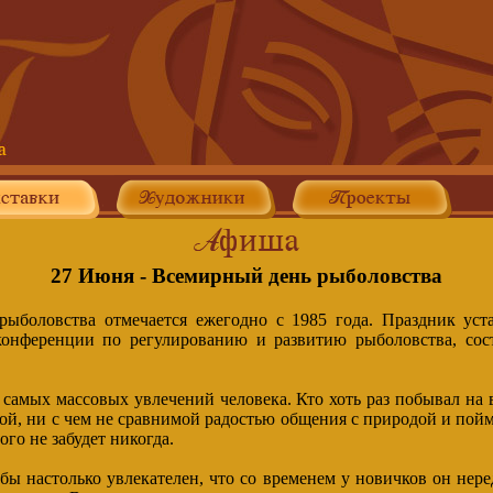
27 Июня - Всемирный день рыболовства
ыболовства отмечается ежегодно с 1985 года. Праздник уст
онференции по регулированию и развитию рыболовства, сос
 самых массовых увлечений человека. Кто хоть раз побывал на 
ой, ни с чем не сравнимой радостью общения с природой и пой
ого не забудет никогда.
ы настолько увлекателен, что со временем у новичков он нере