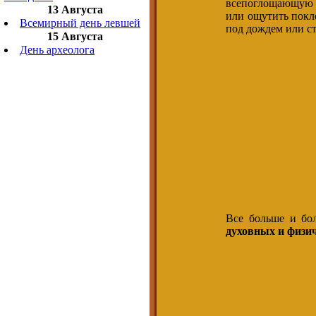
всепоглощающую с
13 Августа
или ощутить покле
Всемирный день левшей
под дождем или ст
15 Августа
День археолога
Все больше и бо
духовных и физич