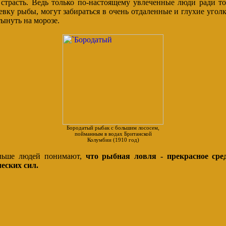
трасть. Ведь только по-настоящему увлеченные люди ради то
вку рыбы, могут забираться в очень отдаленные и глухие угол
ынуть на морозе.
Бородатый рыбак с большим лососем,
пойманным в водах Британской
Колумбии (1910 год)
льше людей понимают,
что рыбная ловля - прекрасное сре
еских сил.