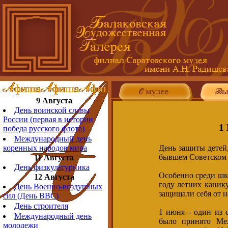
9 Августа
День воинской славы
России (первая в истории
1
победа русского флота)
Международный день
День защиты детей,
коренных народов мира
бывшем Советском
11 Августа
День физкультурника
Особенно среди шк
12 Августа
году летних канику
День Военно-воздушных
защищали себя от н
сил (День ВВС)
День строителя
1 июня - один из 
Международный день
было принято Ме
молодежи