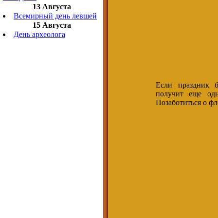
13 Августа
Всемирный день левшей
15 Августа
День археолога
Если праздник б
получит еще од
Позаботиться о фл