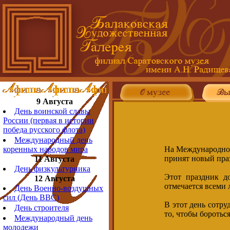
9 Августа
День воинской славы
России (первая в истории
победа русского флота)
Международный день
На Международном
коренных народов мира
принят новый пра
11 Августа
День физкультурника
Этот праздник д
12 Августа
отмечается всеми
День Военно-воздушных
сил (День ВВС)
В этот день сотр
День строителя
то, чтобы боротьс
Международный день
молодежи