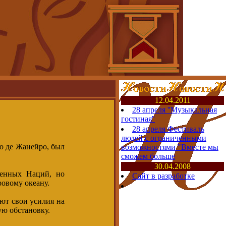
12.04.2011
28 апреля ''Музыкальная
гостиная''
28 апреля Фестиваль
людей с ограниченными
о де Жанейро, был
возможностями "Вместе мы
сможем больше
30.04.2008
ненных Наций, но
Сайт в разработке
овому океану.
ют свои усилия на
ую обстановку.