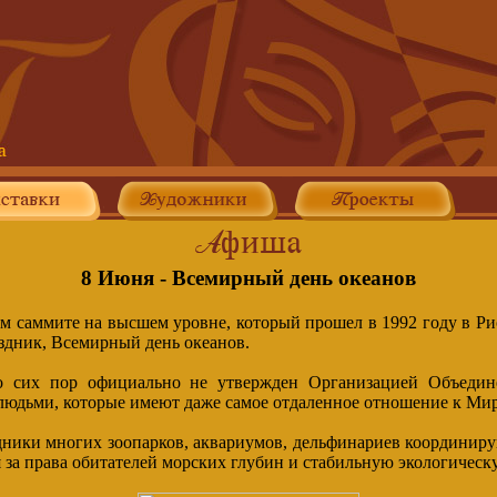
8 Июня - Всемирный день океанов
 саммите на высшем уровне, который прошел в 1992 году в Ри
здник, Всемирный день океанов.
о сих пор официально не утвержден Организацией Объеди
 людьми, которые имеют даже самое отдаленное отношение к Мир
удники многих зоопарков, аквариумов, дельфинариев координиру
я за права обитателей морских глубин и стабильную экологическ