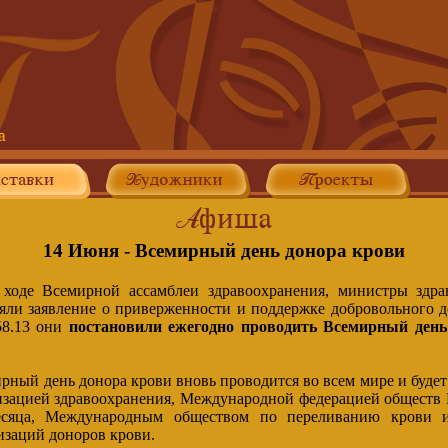
14 Июня - Всемирный день донора крови
 ходе Всемирной ассамблеи здравоохранения, министры здра
ли заявление о приверженности и поддержке добровольного д
8.13 они
постановили ежегодно проводить Всемирный день
рный день донора крови вновь проводится во всем мире и буде
зацией здравоохранения, Международной федерацией обществ 
есяца, Международным обществом по переливанию крови 
изаций доноров крови.