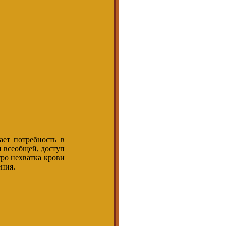
ет потребность в
 всеобщей, доступ
тро нехватка крови
ния.