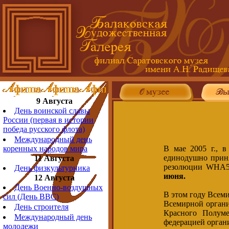
9 Августа
День воинской славы
России (первая в истории
победа русского флота)
Международный день
В мае 2005 г., в
коренных народов мира
единодушно приня
11 Августа
резолюции WHA5
День физкультурника
июня.
12 Августа
День Военно-воздушных
В этом году Всеми
сил (День ВВС)
Всемирной органи
День строителя
Красного Полум
Международный день
федерацией орган
молодежи