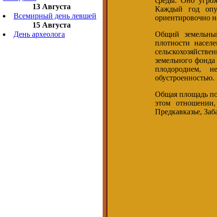
среды. Оно угрож
13 Августа
Каждый год опус
Всемирный день левшей
ориентировочно н
15 Августа
Общий земельный
День археолога
плотности населе
сельскохозяйствен
земельного фонда
плодородием, н
обустроенностью.
Общая площадь по
этом отношении,
Предкавказье, Заб