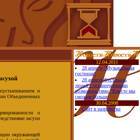
12.04.2011
28 апреля ''Музыкальная
гостиная''
асухой
28 апреля Фестиваль
людей с ограниченными
опустыниванием и
возможностями "Вместе мы
ации Объединенных
сможем больше
30.04.2008
Сайт в разработке
рмированности о
ледствиями засухи
дации окружающей