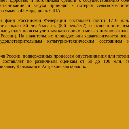
ает здоровью и источникам средств к сосуществованию боле
тынивание и засуха приводят к потерям сельскохозяйст
а сумму в 42 млрд. долл. США.
 фонд Российской Федерации составляет почти 1710 млн
ния около 86 чел./тыс. га. (8,6 чел./км2) и освоенности зе
ные угодья по всем учетным категориям земель занимают около 
 России). На значительных площадях они характеризуются не
еудовлетворительным культурно-техническим состоянием 
чв России, подверженных процессам опустынивания или потен
 составляет по различным оценкам от 50 до 100 млн. г
айкалье, Калмыкия и Астраханская область.