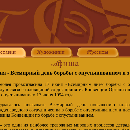
ня - Всемирный день борьбы с опустыниванием и з
амблея провозгласила 17 июня «Всемирным днем борьбы с 
году в связи с годовщиной со дня принятия Конвенции Организ
с опустыниванием 17 июня 1994 года.
редлагалось посвящать Всемирный день повышению инфо
ждународного сотрудничества в борьбе с опустыниванием и пос
вления Конвенции по борьбе с опустыниванием.
 это один из наиболее тревожных мировых процессов дегра