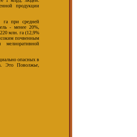
е 1 млрд. людей.
венной продукции
. га при средней
мель - менее 20%,
220 млн. га (12,9%
высоким почвенным
и мелиоративной
циально опасных в
а. Это Поволжье,