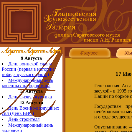
9 Августа
День воинской славы
России (первая в истории
17 Ию
победа русского флота)
Международный день
Генеральная Асс
коренных народов мира
засухой» в 1995 
11 Августа
Наций по борьбе 
День физкультурника
12 Августа
Государствам п
День Военно-воздушных
необходимости ме
сил (День ВВС)
и о ходе осущест
День строителя
Международный день
Опустынивание —
молодежи