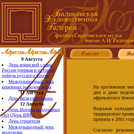
9 Августа
День воинской славы
России (первая в истории
победа русского флота)
Международный день
На протяжении мно
коренных народов мира
дни и даже недел
11 Августа
африканских беженц
День физкультурника
12 Августа
Выражая солидарн
День Военно-воздушных
традиционно прояв
сил (День ВВС)
приняла в 2001 го
День строителя
Международный день
Согласно резолюц
молодежи