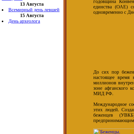
годовщина Конвен
13 Августа
единства (ОАЕ) с
Всемирный день левшей
одновременно с Дн
15 Августа
День археолога
До сих пор бежен
настоящее время 
миллионов внутрен
зоне афганского к
МИД РФ.
Международное со
этих людей. Созд
беженцев (УВКБ
предпринимающим у