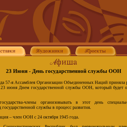
23 Июня - День государственной службы ООН
года 57-я Ассамблея Организации Объединенных Наций приняла 
23 июня Днем государственной службы ООН, который будет о
осударства-члены организовывать в этот день специальн
 государственной службы в процесс развития.
ция – член ООН с 24 октября 1945 года.
 Социалистических Республик был первоначальным чле