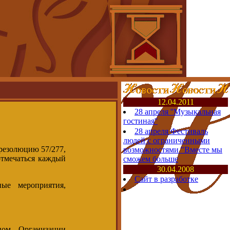
12.04.2011
28 апреля ''Музыкальная
гостиная''
28 апреля Фестиваль
людей с ограниченными
резолюцию 57/277,
возможностями "Вместе мы
тмечаться каждый
сможем больше
30.04.2008
Сайт в разработке
ые мероприятия,
ном Организации