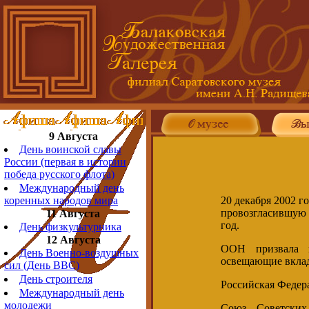
9 Августа
День воинской славы
России (первая в истории
победа русского флота)
Международный день
20 декабря 2002 
коренных народов мира
провозгласившую 
11 Августа
год.
День физкультурника
12 Августа
ООН призвала г
День Военно-воздушных
освещающие вклад
сил (День ВВС)
День строителя
Российская Федера
Международный день
молодежи
Союз Советских