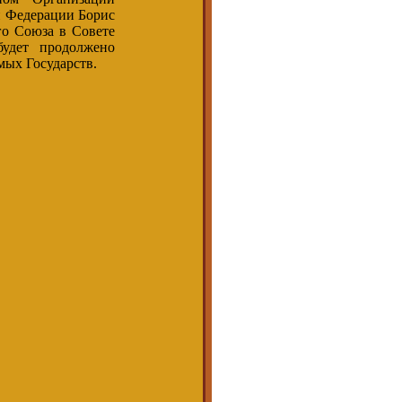
й Федерации Борис
го Союза в Совете
удет продолжено
мых Государств.