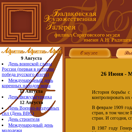
9 Августа
День воинской славы
России (первая в истории
26 Июня - 
победа русского флота)
Международный день
коренных народов мира
11 Августа
История борьбы с 
День физкультурника
контролировать их 
12 Августа
В феврале 1909 год
День Военно-воздушных
стран, в том числе
сил (День ВВС)
стран. И сегодня, 
День строителя
Международный день
В 1987 году Гене
молодежи