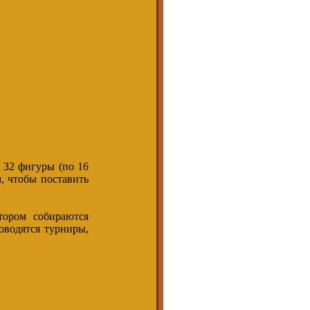
я 32 фигуры (по 16
м, чтобы поставить
тором собираются
оводятся турниры,