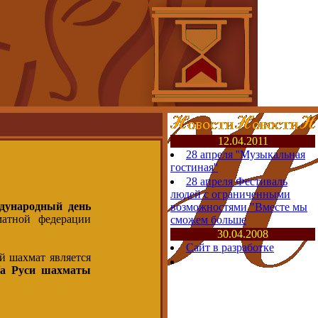
12.04.2011
28 апреля ''Музыкальная
гостиная''
28 апреля Фестиваль
людей с ограниченными
дународный день
возможностями "Вместе мы
атной федерации
сможем больше
30.04.2008
Сайт в разработке
й шахмат является
а Руси шахматы