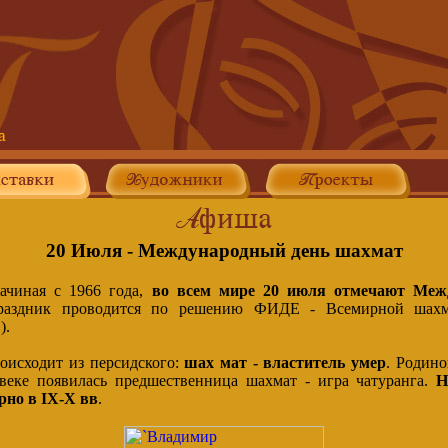
20 Июля - Международный день шахмат
ачиная с 1966 года,
во всем мире 20 июля отмечают Меж
раздник проводится по решению ФИДЕ - Всемирной шахм
).
оисходит из персидского:
шах мат - властитель умер
. Родино
веке появилась предшественница шахмат - игра чатуранга.
Н
рно в IX-X вв
.