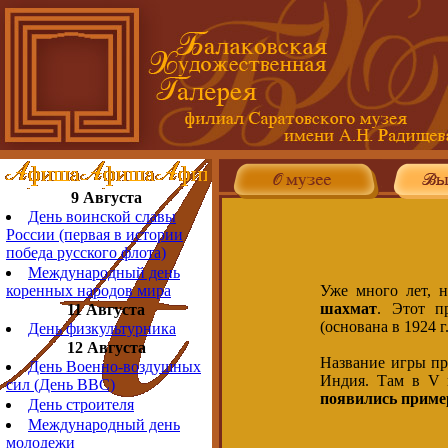
9 Августа
День воинской славы
России (первая в истории
победа русского флота)
Международный день
Уже много лет, н
коренных народов мира
шахмат
. Этот п
11 Августа
(основана в 1924 г.
День физкультурника
12 Августа
Название игры пр
День Военно-воздушных
Индия. Там в V 
сил (День ВВС)
появились приме
День строителя
Международный день
молодежи