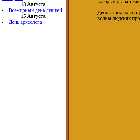
который бы за тем
13 Августа
Всемирный день левшей
День социального 
15 Августа
волны людских про
День археолога