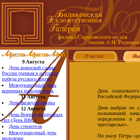
9 Августа
День воинской славы
России (первая в истории
победа русского флота)
Международный день
День социальног
коренных народов мира
Российской Федерац
11 Августа
День физкультурника
День выбран не с
12 Августа
положивший нача
День Военно-воздушных
определении в д
сил (День ВВС)
престарелых».
День строителя
Международный день
По указу Петра «дл
молодежи