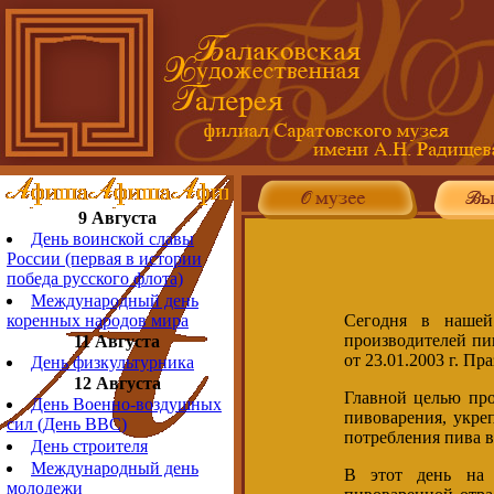
9 Августа
День воинской славы
России (первая в истории
победа русского флота)
Международный день
Сегодня в нашей 
коренных народов мира
производителей пи
11 Августа
от 23.01.2003 г. П
День физкультурника
12 Августа
Главной целью про
День Военно-воздушных
пивоварения, укре
сил (День ВВС)
потребления пива в
День строителя
Международный день
В этот день на 
молодежи