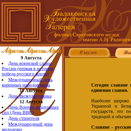
9 Августа
День воинской славы
России (первая в истории
победа русского флота)
Международный день
Сегодня славяне 
коренных народов мира
единения славян.
11 Августа
День физкультурника
Наиболее широко 
12 Августа
Украиной и Бела
День Военно-воздушных
государств, это 
сил (День ВВС)
традиций и обычае
День строителя
Международный день
Славяне - русски
молодежи