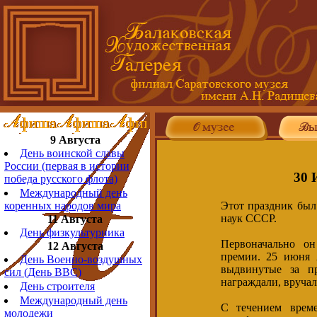
9 Августа
День воинской славы
России (первая в истории
30 
победа русского флота)
Международный день
Этот праздник был
коренных народов мира
наук СССР.
11 Августа
День физкультурника
Первоначально он
12 Августа
премии. 25 июня 
День Военно-воздушных
выдвинутые за п
сил (День ВВС)
награждали, вручал
День строителя
Международный день
С течением време
молодежи