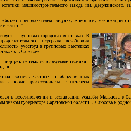
 эстетики машиностроительного завода им. Дзержинского, з
отает преподавателем рисунка, живописи, композиции отд
искусств".
твует в групповых городских выставках. В
продолжительного перерыва возобновил
ельность, участвуя в групповых выставках
ников в г. Саратове.
ортрет, пейзаж; используемые техники -
ндаш.
я роспись частных и общественных
раж - новые профессиональные интересы
ал в восстановлении и реставрации усадьбы Мальцева в Бал
м знаком губернатора Саратовской области "За любовь к родной