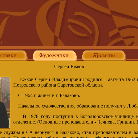
Сергей Ежков
Ежков Сергей Владимирович родился 1 августа 1962 г.
Петровского района Саратовской области.
С 1964 г. живет в г. Балаково.
Начальное художественное образование получил у Любо
В 1978 году поступил в Боголюбовское училище на
отделение. (Основные преподаватели - Чечнева, Гришин,
службы в СА вернулся в Балаково, став преподавателем в Ба
коле. После школы работал художником - оформителем на пр