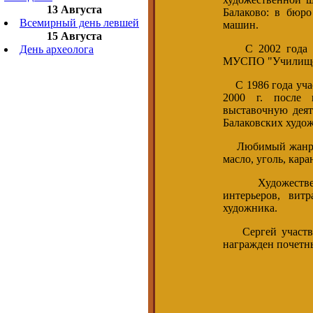
13 Августа
Балаково: в бюро
Всемирный день левшей
машин.
15 Августа
С 2002 года раб
День археолога
МУСПО "Училище 
С 1986 года учас
2000 г. после 
выставочную деят
Балаковских худож
Любимый жанр - п
масло, уголь, кара
Художественна
интерьеров, вит
художника.
Сергей участвов
награжден почетны