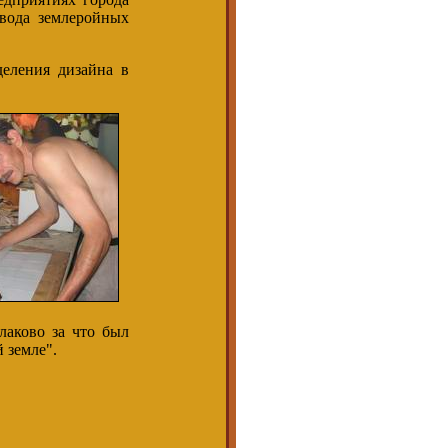
авода землеройных
еления дизайна в
аково за что был
 земле".