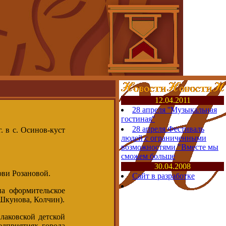
12.04.2011
28 апреля ''Музыкальная
гостиная''
28 апреля Фестиваль
 в с. Осинов-куст
людей с ограниченными
возможностями "Вместе мы
сможем больше
30.04.2008
ви Розановой.
Сайт в разработке
 оформительское
 Шкунова, Колчин).
лаковской детской
едприятиях города