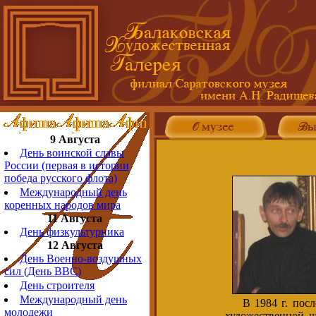
9 Августа
День воинской славы
России (первая в истории
победа русского флота)
Международный день
коренных народов мира
11 Августа
День физкультурника
12 Августа
День Военно-воздушных
сил (День ВВС)
День строителя
Международный день
В 1984 г. после 
молодежи
художественной ш