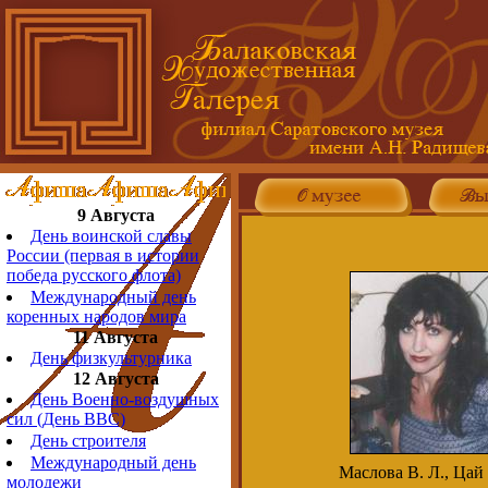
9 Августа
День воинской славы
России (первая в истории
победа русского флота)
Международный день
коренных народов мира
11 Августа
День физкультурника
12 Августа
День Военно-воздушных
сил (День ВВС)
День строителя
Международный день
Маслова В. Л., Цай 
молодежи