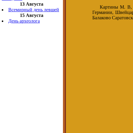
13 Августа
Картины М. В, Зо
Всемирный день левшей
Германии, Швейцар
15 Августа
Балаково Саратовск
День археолога