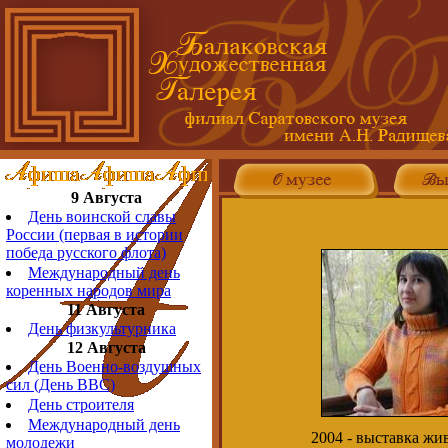
9 Августа
День воинской славы
России (первая в истории
победа русского флота)
Международный день
коренных народов мира
11 Августа
День физкультурника
12 Августа
День Военно-воздушных
сил (День ВВС)
День строителя
Международный день
2004 - выставка ж
молодежи