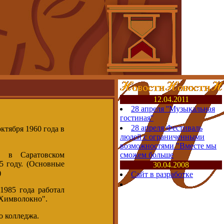
12.04.2011
28 апреля ''Музыкальная
гостиная''
28 апреля Фестиваль
тября 1960 года в
людей с ограниченными
возможностями "Вместе мы
в Саратовском
сможем больше
5 году. (Основные
30.04.2008
)
Сайт в разработке
985 года работал
"Химволокно".
о колледжа.