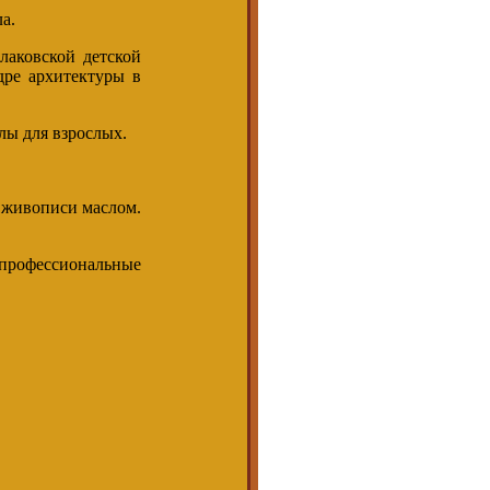
а.
аковской детской
дре архитектуры в
лы для взрослых.
 живописи маслом.
 профессиональные