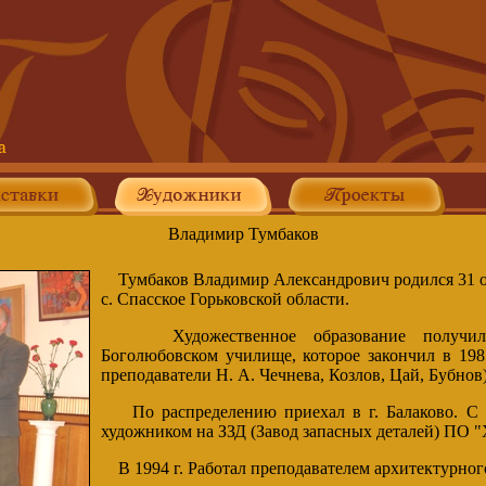
Владимир Тумбаков
Тумбаков Владимир Александрович родился 31 ок
с. Спасское Горьковской области.
Художественное образование получил 
Боголюбовском училище, которое закончил в 198
преподаватели Н. А. Чечнева, Козлов, Цай, Бубнов
По распределению приехал в г. Балаково. С 1
художником на ЗЗД (Завод запасных деталей) ПО 
В 1994 г. Работал преподавателем архитектурног