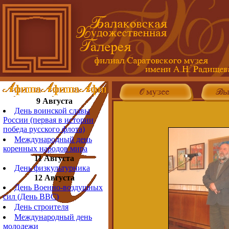
9 Августа
День воинской славы
России (первая в истории
победа русского флота)
Международный день
коренных народов мира
11 Августа
День физкультурника
12 Августа
День Военно-воздушных
сил (День ВВС)
День строителя
Международный день
молодежи