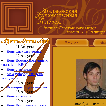
11 Августа
День физкультурника
12 Августа
День Военно-воздушных
сил (День ВВС)
День строителя
Международный день
молодежи
13 Августа
Всемирный день левшей
15 Августа
День археолога
19 Августа
своеобразные живо
День Воздушного флота