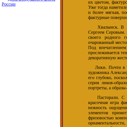
их цветом, фактур
России
Уже тогда наметили
и более мягкая, п
фактурные поверхн
Хвалынск. В 1996
Сергеем Серовым. 
своего родного г
очарованный место
Под впечатлением
прослеживается те
декоративную жесто
Лики. Почти в то
художника Алексан
его глубоко, поск
серия ликов-образ
портреты, а образы
Пасторали. С 200
красочная игра фа
нежность ощущени
элементов прими
фризовостью компо
орнаментальности