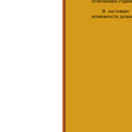
отличающей старин
В настоящее вре
возможности дальн