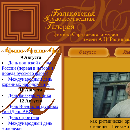
9 Августа
День воинской славы
России (первая в истории
победа русского флота)
Международный день
коренных народов мира
11 Августа
День физкультурника
12 Августа
День Военно-воздушных
сил (День ВВС)
День строителя
как ритмически ор
Международный день
столицы. Пейзажи
молодежи