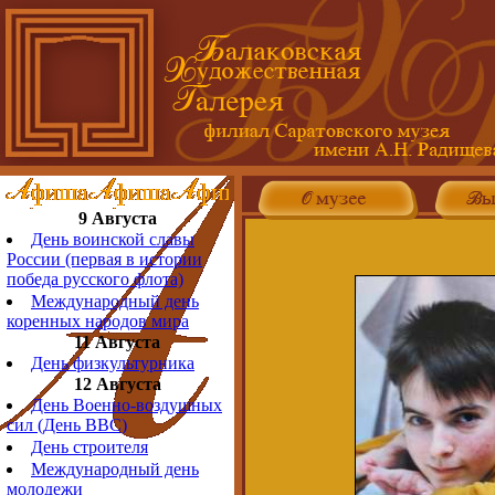
9 Августа
День воинской славы
России (первая в истории
победа русского флота)
Международный день
коренных народов мира
11 Августа
День физкультурника
12 Августа
День Военно-воздушных
сил (День ВВС)
День строителя
Международный день
молодежи