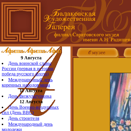
9 Августа
День воинской славы
России (первая в истории
победа русского флота)
Международный день
коренных народов мира
11 Августа
День физкультурника
12 Августа
День Военно-воздушных
сил (День ВВС)
День строителя
Международный день
молодежи