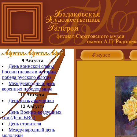
9 Августа
День воинской славы
России (первая в истории
победа русского флота)
Международный день
коренных народов мира
11 Августа
День физкультурника
12 Августа
День Военно-воздушных
сил (День ВВС)
День строителя
Международный день
молодежи