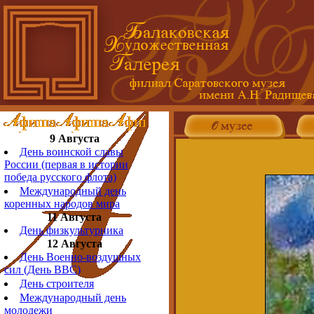
9 Августа
День воинской славы
России (первая в истории
победа русского флота)
Международный день
коренных народов мира
11 Августа
День физкультурника
12 Августа
День Военно-воздушных
сил (День ВВС)
День строителя
Международный день
молодежи