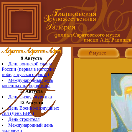
9 Августа
День воинской славы
России (первая в истории
победа русского флота)
Международный день
коренных народов мира
11 Августа
День физкультурника
12 Августа
День Военно-воздушных
сил (День ВВС)
День строителя
Международный день
молодежи